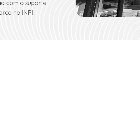
ão com o suporte
arca no INPI.
Your name
Your best ema
Your brand n