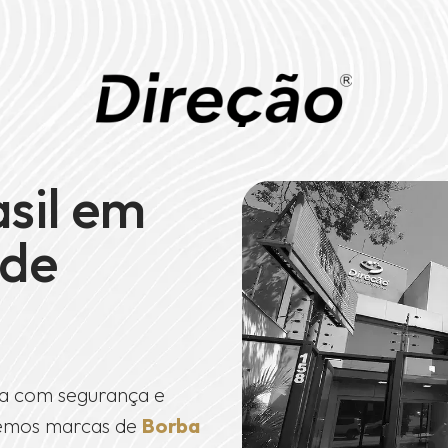
asil em
de
a com segurança e
ndemos marcas de
Borba