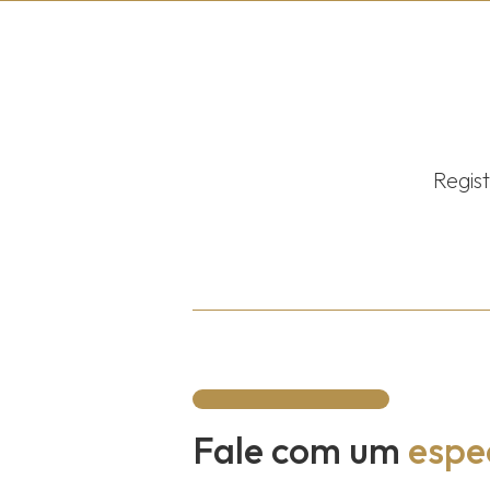
Regis
Fale com um
espec