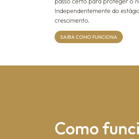
passo certo para proteger o no
Independentemente do estágio d
crescimento.
SAIBA COMO FUNCIONA
Como fun​c