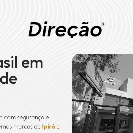
asil em
de
a com segurança e
ndemos marcas de
Ipirá
e