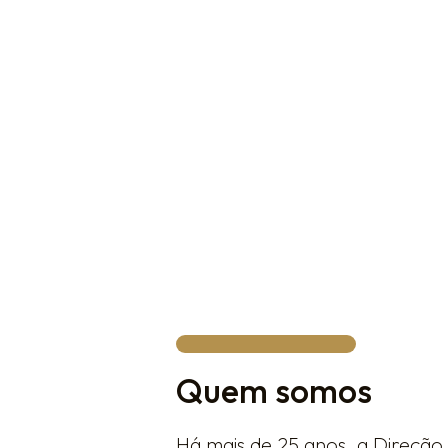
constante evolução.
| A cidade conta com mais de
3
refletindo um ecossistema emp
e inserido em um mercado comp
| Com a marca registrada, você
valor do seu negócio.
Quem somos
Há mais de 25 anos, a Direção 