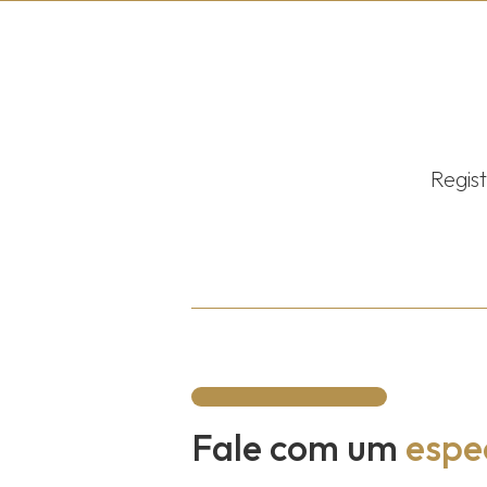
Regis
Fale com um
espec