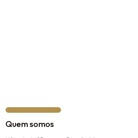
Are you already operating with the brand?
By submitting this form, you declare that you
have read and agree to our Terms of Use and
Privacy Policy.
FALAR COM UM ESPECIALISTA
Quem somos