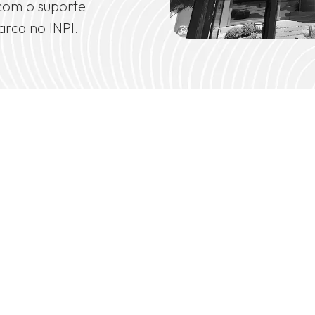
 com o suporte
arca no INPI.
Your name
Your best ema
Your brand n