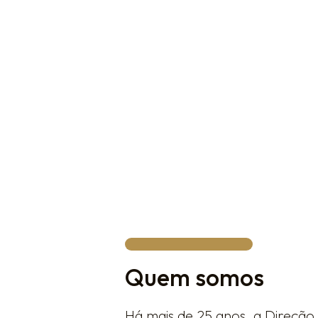
constante evolução.
| A cidade conta com mais de
refletindo um ecossistema emp
e inserido em um mercado comp
| Com a marca registrada, você
valor do seu negócio.
Quem somos
Há mais de 25 anos, a Direção 