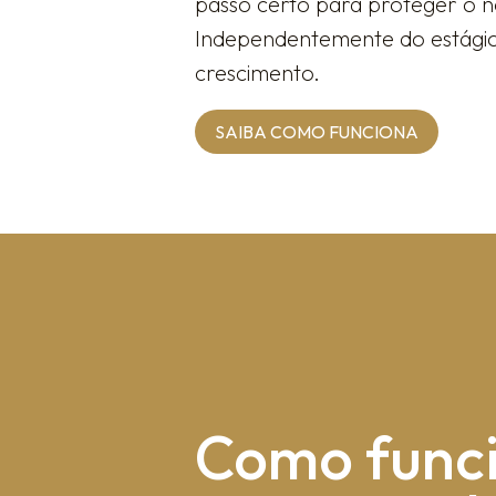
passo certo para proteger o no
Independentemente do estágio d
crescimento.
SAIBA COMO FUNCIONA
Como fun​c