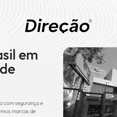
asil em
de
a com segurança e
demos marcas de