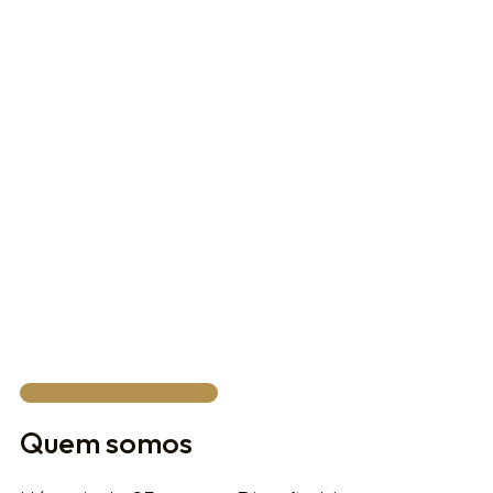
Are you already operating with the brand?
By submitting this form, you declare that you
have read and agree to our Terms of Use and
Privacy Policy.
FALAR COM UM ESPECIALISTA
Quem somos