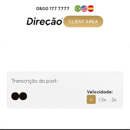
0800 177 7777
CLIENT AREA
Transcrição do post:
Velocidade:
1
x
1.5
x
2
x