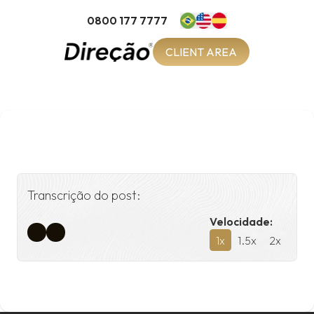
0800 177 7777
CLIENT AREA
Transcrição do post:
Velocidade:
1
x
1.5
x
2
x