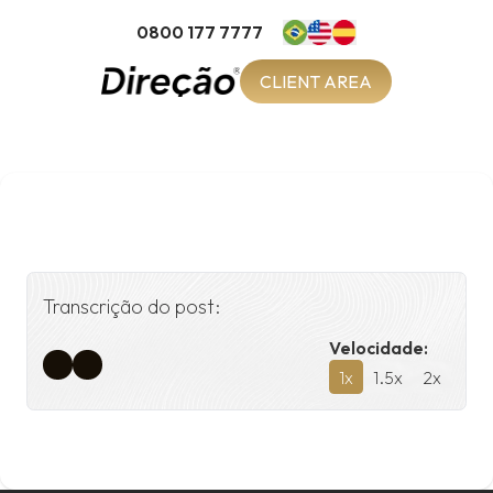
0800 177 7777
CLIENT AREA
Transcrição do post:
Velocidade:
1
x
1.5
x
2
x