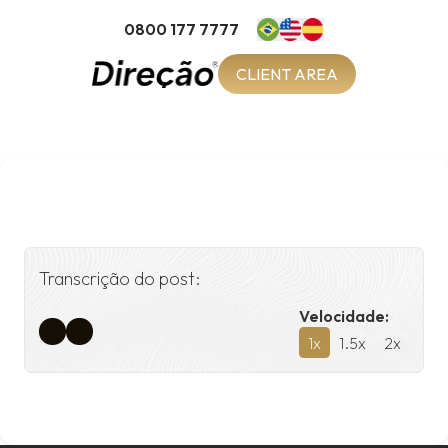
0800 177 7777
CLIENT AREA
Transcrição do post:
Velocidade:
1
x
1.5
x
2
x