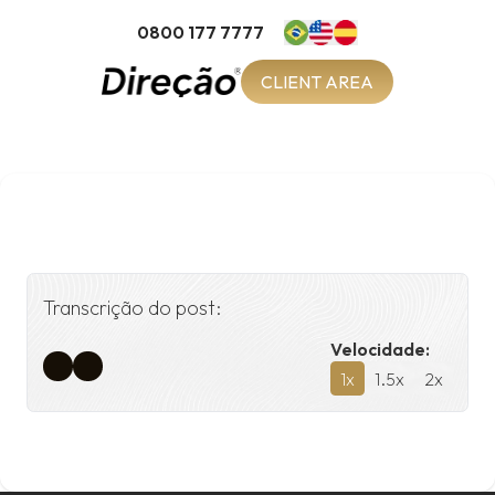
0800 177 7777
CLIENT AREA
Transcrição do post:
Velocidade:
1
x
1.5
x
2
x