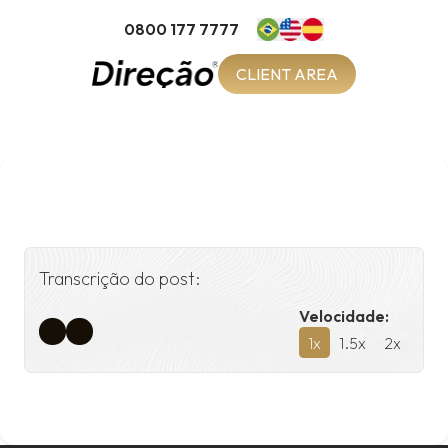
0800 177 7777
CLIENT AREA
Transcrição do post:
Velocidade:
1
x
1.5
x
2
x