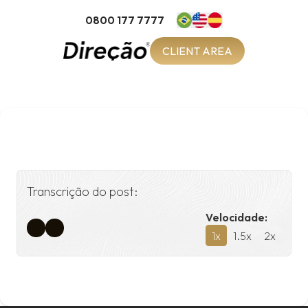
0800 177 7777
CLIENT AREA
Transcrição do post:
Velocidade:
1
x
1.5
x
2
x