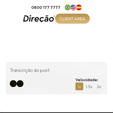
0800 177 7777
CLIENT AREA
Transcrição do post:
Velocidade:
1
x
1.5
x
2
x