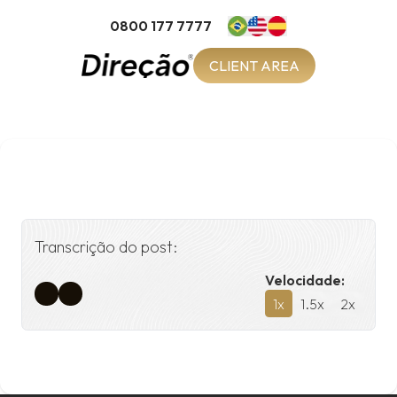
0800 177 7777
CLIENT AREA
Transcrição do post:
Velocidade:
1
x
1.5
x
2
x