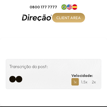
0800 177 7777
CLIENT AREA
Transcrição do post:
Velocidade:
1
x
1.5
x
2
x