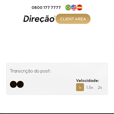
0800 177 7777
CLIENT AREA
Transcrição do post:
Velocidade:
1
x
1.5
x
2
x