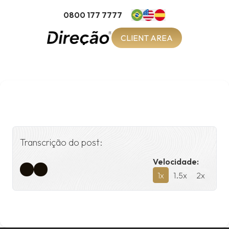
0800 177 7777
CLIENT AREA
Transcrição do post:
Velocidade:
1
x
1.5
x
2
x