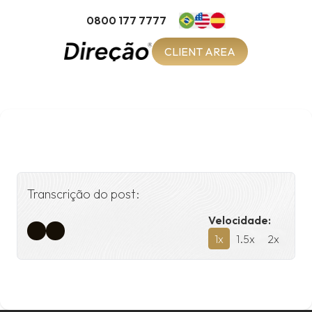
0800 177 7777
CLIENT AREA
Transcrição do post:
Velocidade:
1
x
1.5
x
2
x