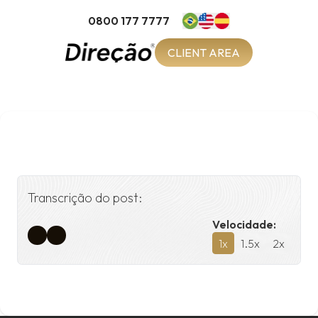
0800 177 7777
CLIENT AREA
Transcrição do post:
Velocidade:
1
x
1.5
x
2
x