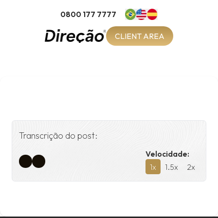
0800 177 7777
CLIENT AREA
Transcrição do post:
Velocidade:
1
x
1.5
x
2
x