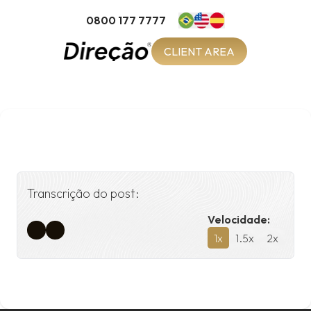
0800 177 7777
CLIENT AREA
Transcrição do post:
Velocidade:
1
x
1.5
x
2
x