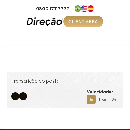
0800 177 7777
CLIENT AREA
Transcrição do post:
Velocidade:
1
x
1.5
x
2
x