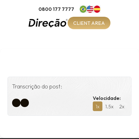
0800 177 7777
CLIENT AREA
Transcrição do post:
Velocidade:
1
x
1.5
x
2
x