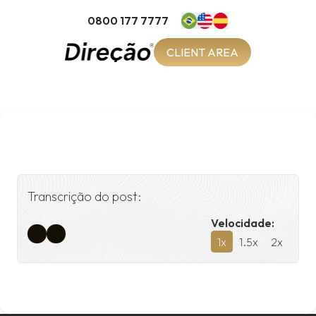
0800 177 7777
CLIENT AREA
Transcrição do post:
Velocidade:
1
x
1.5
x
2
x